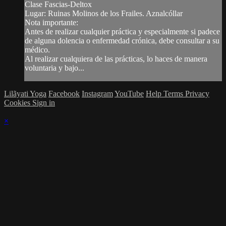
Clase Fascias-Deltox
Lugar: Ruinas Molinos de los Frailes. Aznalcóllar
Nota importante:
Antes de realizar cualquier práctica y especialmente si padece
de alguna dolencia o enfermedad crónica, debe consultar a su
médico.
Al realizar cualquiera de las prácticas, lo haces de manera
voluntaria y bajo...
Lilãyati Yoga
Facebook
Instagram
YouTube
Help
Terms
Privacy
Cookies
Sign in
×