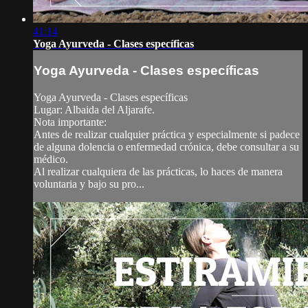
41:14
Yoga Ayurveda - Clases específicas
Yoga Ayurveda - Clases específicas
Yoga Ayurveda - Clases específicas
Lugar: Albaida del Aljarafe.
Nota importante:
Antes de realizar cualquier práctica y especialmente si padece
de alguna dolencia o enfermedad crónica, debe consultar a su
médico.
Al realizar cualquiera de las prácticas, lo haces de manera
voluntaria y bajo su pro...