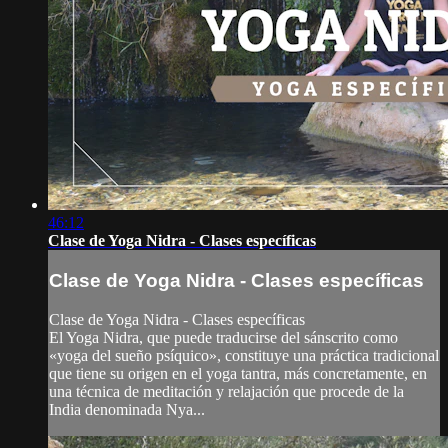
46:12
Clase de Yoga Nidra - Clases específicas
Clase de Yoga Nidra - Clases específicas
Clase de Yoga Nidra - Clases específicas
El Yoga Nidra, que puede traducirse del sánscrito como
«yoga del sueño psíquico», constituye una práctica tradicional
que tiene su origen en el yoga tantra, más concretamente, en
una técnica de meditación y relajación que procede de la
India denominada Nya...