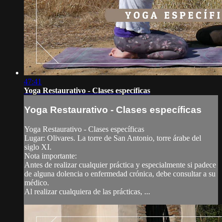
47:41
Yoga Restaurativo - Clases específicas
Yoga Restaurativo - Clases específicas
Yoga Restaurativo - Clases específicas
Lugar: Olivares. La torre de San Antonio, torre árabe del
siglo XI.
Nota importante:
Antes de realizar cualquier práctica y especialmente si padece
de alguna dolencia o enfermedad crónica, debe consultar a su
médico.
Al realizar cualquiera de las prácticas, ...