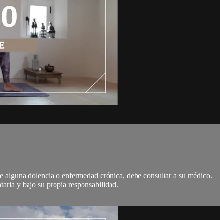
 de alguna dolencia o enfermedad crónica, debe consultar a su médico.
ntaria y bajo su propia responsabilidad.