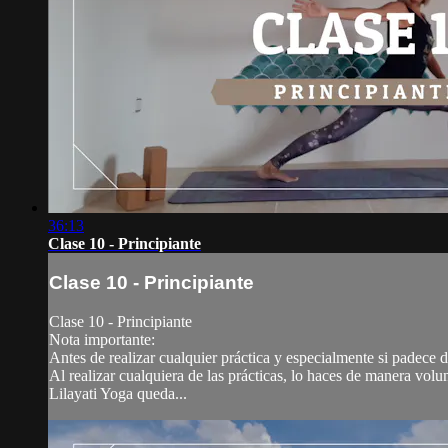
36:13
Clase 10 - Principiante
Clase 10 - Principiante
Clase 10 - Principiante
Nota importante:
Antes de realizar cualquier práctica y especialmente si padece
Al realizar cualquiera de las prácticas, lo haces de manera volu
Lilayati Yoga queda...