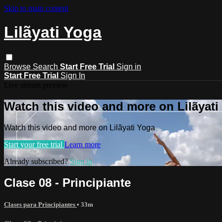
Skip to main content
Lilãyati Yoga
Browse
Search
Start Free Trial
Sign in
Start Free Trial
Sign In
Live stream preview
Watch this video and more on Lilãyati
Watch this video and more on Lilãyati Yoga
Start your free trial
Learn more
Already subscribed?
Sign in
Clase 08 - Principiante
Clases para Principiantes
• 33m