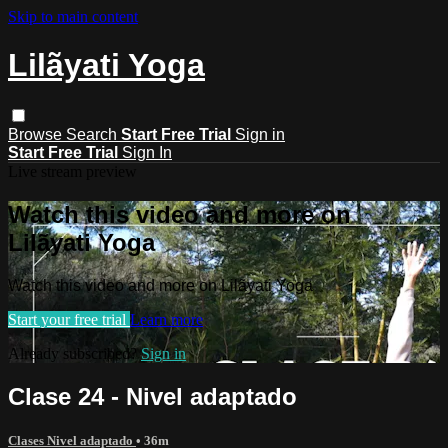
Skip to main content
Lilãyati Yoga
Browse
Search
Start Free Trial
Sign in
Start Free Trial
Sign In
Live stream preview
Watch this video and more on
Lilãyati Yoga
Watch this video and more on Lilãyati Yoga
Start your free trial
Learn more
Already subscribed?
Sign in
Clase 24 - Nivel adaptado
Clases Nivel adaptado
• 36m