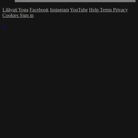
Lilãyati Yoga
Facebook
Instagram
YouTube
Help
Terms
Privacy
Cookies
Sign in
×