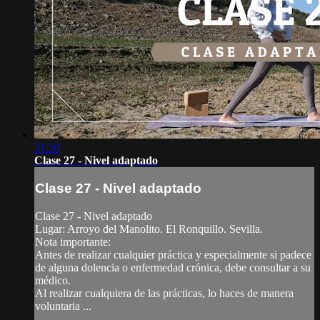
31:50
Clase 27 - Nivel adaptado
Clase 27 - Nivel adaptado
Clase 27 - Nivel adaptado
Lugar: Arroyo del Manolito. El Ronquillo. Sevilla.
Nota importante:
Antes de realizar cualquier práctica y especialmente si padece
de alguna dolencia o enfermedad crónica, debe consultar a su
médico.
Al realizar cualquiera de las prácticas, lo haces de manera
voluntaria ...