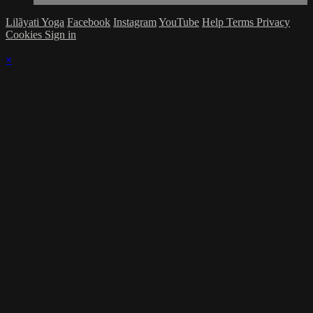
Lilãyati Yoga
Facebook
Instagram
YouTube
Help
Terms
Privacy
Cookies
Sign in
×