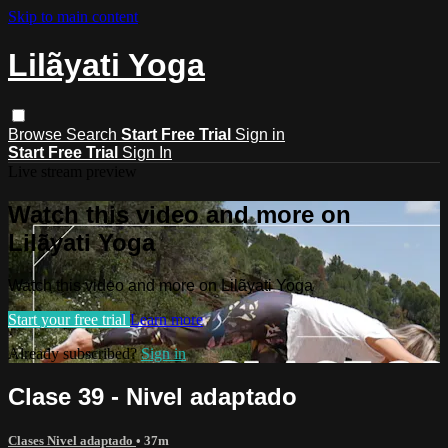
Skip to main content
Lilãyati Yoga
Browse
Search
Start Free Trial
Sign in
Start Free Trial
Sign In
Live stream preview
Watch this video and more on
Lilãyati Yoga
Watch this video and more on Lilãyati Yoga
Start your free trial
Learn more
Already subscribed?
Sign in
Clase 39 - Nivel adaptado
Clases Nivel adaptado
• 37m