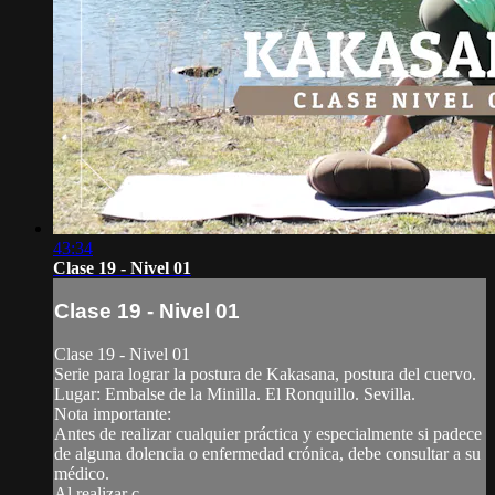
43:34
Clase 19 - Nivel 01
Clase 19 - Nivel 01
Clase 19 - Nivel 01
Serie para lograr la postura de Kakasana, postura del cuervo.
Lugar: Embalse de la Minilla. El Ronquillo. Sevilla.
Nota importante:
Antes de realizar cualquier práctica y especialmente si padece
de alguna dolencia o enfermedad crónica, debe consultar a su
médico.
Al realizar c...