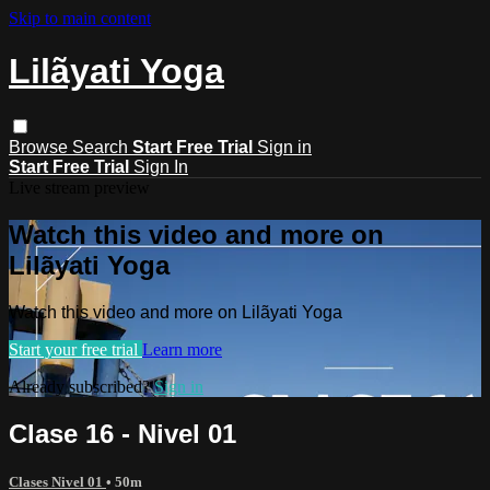
Skip to main content
Lilãyati Yoga
Browse
Search
Start Free Trial
Sign in
Start Free Trial
Sign In
Live stream preview
Watch this video and more on
Lilãyati Yoga
Watch this video and more on Lilãyati Yoga
Start your free trial
Learn more
Already subscribed?
Sign in
Clase 16 - Nivel 01
Clases Nivel 01
• 50m