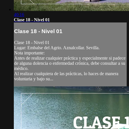
40:16
Clase 18 - Nivel 01
Clase 18 - Nivel 01
Clase 18 - Nivel 01
Lugar: Embalse del Agrio. Aznalcollar. Sevilla.
Nota importante:
Antes de realizar cualquier práctica y especialmente si padece
de alguna dolencia o enfermedad crónica, debe consultar a su
médico.
Al realizar cualquiera de las prácticas, lo haces de manera
voluntaria y bajo su...