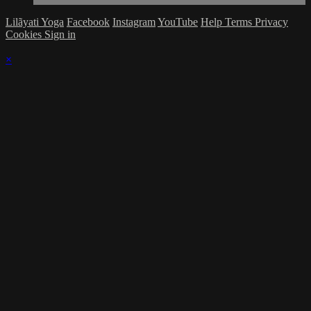
Lilãyati Yoga
Facebook
Instagram
YouTube
Help
Terms
Privacy
Cookies
Sign in
×