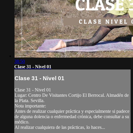
38:50
Clase 31 - Nivel 01
Clase 31 - Nivel 01
Clase 31 - Nivel 01
Lugar: Centro De Visitantes Cortijo El Berrocal. Almadén de
la Plata. Sevilla.
Nota importante:
Antes de realizar cualquier práctica y especialmente si padece
de alguna dolencia o enfermedad crónica, debe consultar a su
médico.
Al realizar cualquiera de las prácticas, lo haces...