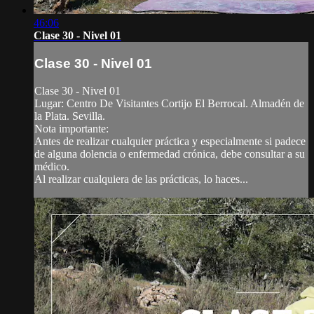
46:06
Clase 30 - Nivel 01
Clase 30 - Nivel 01
Clase 30 - Nivel 01
Lugar: Centro De Visitantes Cortijo El Berrocal. Almadén de
la Plata. Sevilla.
Nota importante:
Antes de realizar cualquier práctica y especialmente si padece
de alguna dolencia o enfermedad crónica, debe consultar a su
médico.
Al realizar cualquiera de las prácticas, lo haces...