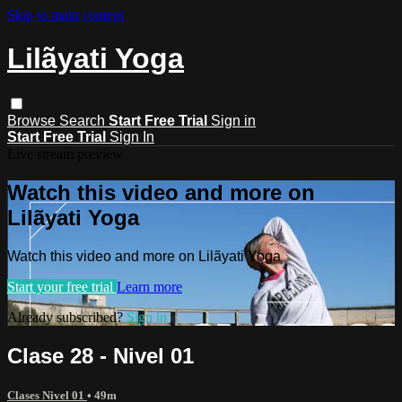
Skip to main content
Lilãyati Yoga
Browse
Search
Start Free Trial
Sign in
Start Free Trial
Sign In
Live stream preview
Watch this video and more on
Lilãyati Yoga
Watch this video and more on Lilãyati Yoga
Start your free trial
Learn more
Already subscribed?
Sign in
Clase 28 - Nivel 01
Clases Nivel 01
• 49m