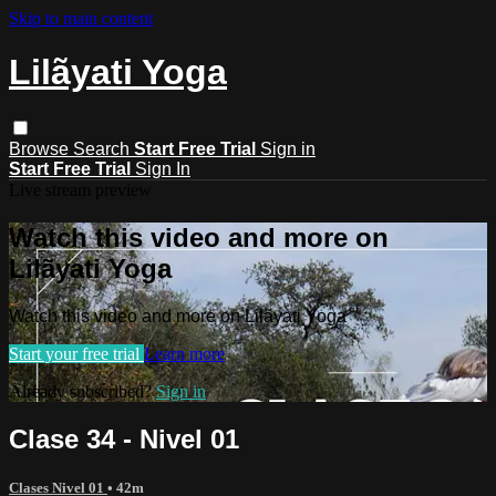
Skip to main content
Lilãyati Yoga
Browse
Search
Start Free Trial
Sign in
Start Free Trial
Sign In
Live stream preview
Watch this video and more on
Lilãyati Yoga
Watch this video and more on Lilãyati Yoga
Start your free trial
Learn more
Already subscribed?
Sign in
Clase 34 - Nivel 01
Clases Nivel 01
• 42m