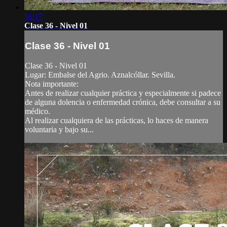
51:17
Clase 36 - Nivel 01
Clase 36 - Nivel 01
Clase 36 - Nivel 01
Lugar: Embalse del Agrio. Aznalcóllar. Sevilla.
Nota importante:
Antes de realizar cualquier práctica y especialmente si padece
de alguna dolencia o enfermedad crónica, debe consultar a su
médico.
Al realizar cualquiera de las prácticas, lo haces de manera
voluntaria y bajo su...