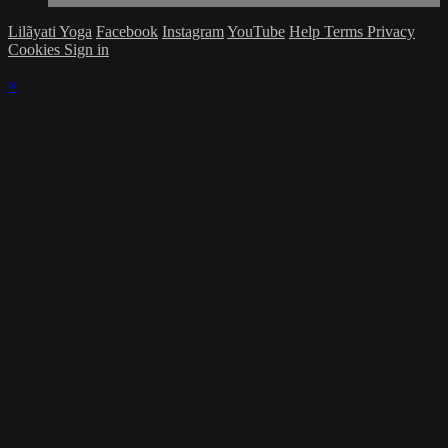
Lilãyati Yoga
Facebook
Instagram
YouTube
Help
Terms
Privacy
Cookies
Sign in
×