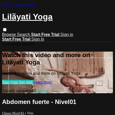
Skip to main content
Lilãyati Yoga
Browse
Search
Start Free Trial
Sign in
Start Free Trial
Sign In
Live stream preview
Watch this video and more on
Lilãyati Yoga
Watch this video and more on Lilãyati Yoga
Start your free trial
Learn more
Already subscribed?
Sign in
Abdomen fuerte - Nivel01
Clases Nivel 01
• 33m