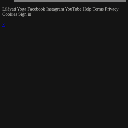
Lilãyati Yoga
Facebook
Instagram
YouTube
Help
Terms
Privacy
Cookies
Sign in
×