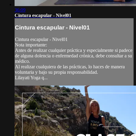
36:09
Cintura escapular - Nivel01
Cintura escapular - Nivel01
Cintura escapular - Nivel01
Nota importante:
Antes de realizar cualquier práctica y especialmente si padece
de alguna dolencia o enfermedad crónica, debe consultar a su
médico.
Al realizar cualquiera de las prácticas, lo haces de manera
voluntaria y bajo su propia responsabilidad.
Lilayati Yoga q...