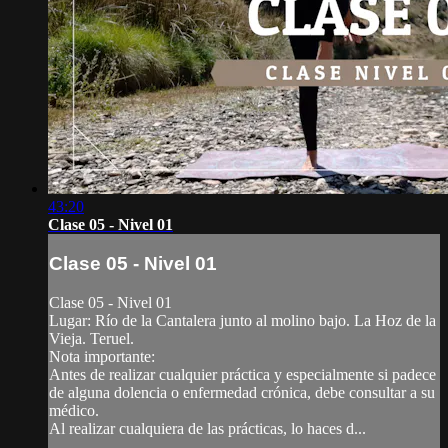
43:20
Clase 05 - Nivel 01
Clase 05 - Nivel 01
Clase 05 - Nivel 01
Lugar: Río de la Cantalera junto al molino bajo. La Hoz de la
Vieja. Teruel.
Nota importante:
Antes de realizar cualquier práctica y especialmente si padece
de alguna dolencia o enfermedad crónica, debe consultar a su
médico.
Al realizar cualquiera de las prácticas, lo haces d...