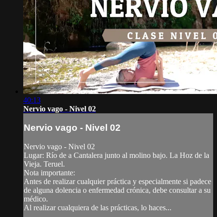
40:13
Nervio vago - Nivel 02
Nervio vago - Nivel 02
Nervio vago - Nivel 02
Lugar: Río de a Cantalera junto al molino bajo. La Hoz de la
Vieja. Teruel.
Nota importante:
Antes de realizar cualquier práctica y especialmente si padece
de alguna dolencia o enfermedad crónica, debe consultar a su
médico.
Al realizar cualquiera de las prácticas, lo haces...