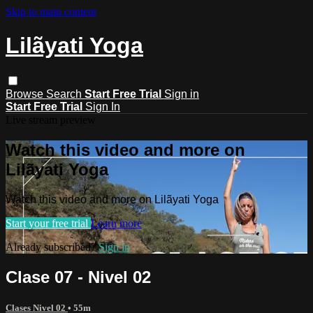
Skip to main content
Lilãyati Yoga
Browse
Search
Start Free Trial
Sign in
Start Free Trial
Sign In
Live stream preview
Watch this video and more on
Lilãyati Yoga
Watch this video and more on Lilãyati Yoga
Start your free trial
Learn more
Already subscribed?
Sign in
Clase 07 - Nivel 02
Clases Nivel 02
• 55m