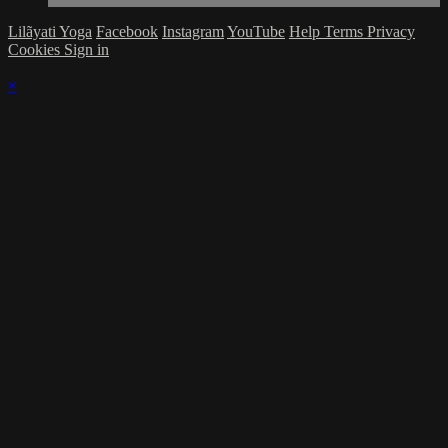
Lilãyati Yoga
Facebook
Instagram
YouTube
Help
Terms
Privacy
Cookies
Sign in
×