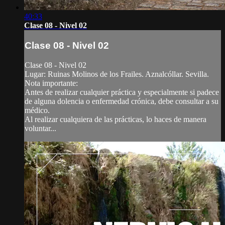
40:33
Clase 08 - Nivel 02
Clase 08 - Nivel 02
Clase 08 - Nivel 02
Lugar: Ruinas Molinos de los Frailes. Aznalcóllar. Sevilla.
Nota importante:
Antes de realizar cualquier práctica y especialmente si padece
de alguna dolencia o enfermedad crónica, debe consultar a su
médico.
Al realizar cualquiera de las prácticas, lo haces de manera
voluntar...