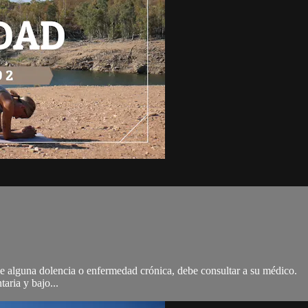
 de alguna dolencia o enfermedad crónica, debe consultar a su médico.
taria y bajo...