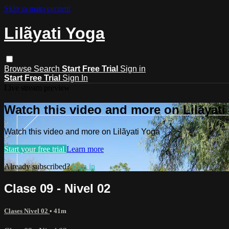
Skip to main content
Lilãyati Yoga
Browse
Search
Start Free Trial
Sign in
Start Free Trial
Sign In
Live stream preview
Watch this video and more on Lilãyati
Watch this video and more on Lilãyati Yoga
Start your free trial
Learn more
Already subscribed?
Sign in
Clase 09 - Nivel 02
Clases Nivel 02
• 41m