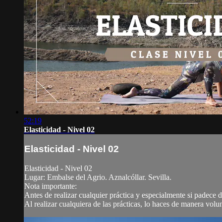
52:19
Elasticidad - Nivel 02
Elasticidad - Nivel 02
Elasticidad - Nivel 02
Lugar: Embalse del Agrio. Aznalcóllar. Sevilla.
Nota importante:
Antes de realizar cualquier práctica y especialmente si padece
Al realizar cualquiera de las prácticas, lo haces de manera volun