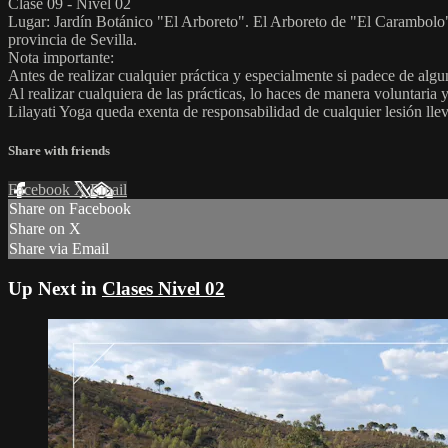
Clase 09 - Nivel 02
Lugar: Jardín Botánico "El Arboreto". El Arboreto de "El Carambolo"
provincia de Sevilla.
Nota importante:
Antes de realizar cualquier práctica y especialmente si padece de alg
Al realizar cualquiera de las prácticas, lo haces de manera voluntaria 
Lilayati Yoga queda exenta de responsabilidad de cualquier lesión lle
Share with friends
Facebook
X
Email
Share on Facebook
Share on X
Share via Email
Up Next in
Clases Nivel 02