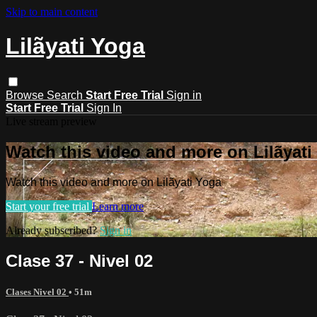
Skip to main content
Lilãyati Yoga
Browse
Search
Start Free Trial
Sign in
Start Free Trial
Sign In
Live stream preview
Watch this video and more on Lilãyati
Watch this video and more on Lilãyati Yoga
Start your free trial
Learn more
Already subscribed?
Sign in
Clase 37 - Nivel 02
Clases Nivel 02
• 51m