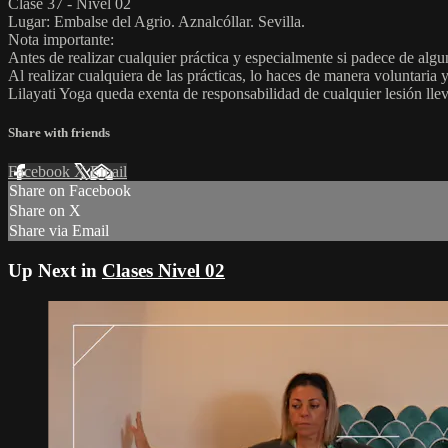
Clase 37 - Nivel 02
Lugar: Embalse del Agrio. Aznalcóllar. Sevilla.
Nota importante:
Antes de realizar cualquier práctica y especialmente si padece de alg
Al realizar cualquiera de las prácticas, lo haces de manera voluntaria 
Lilayati Yoga queda exenta de responsabilidad de cualquier lesión lle
Share with friends
Facebook
X
Email
Share on Facebook
Share on X
Share via Email
Up Next in
Clases Nivel 02