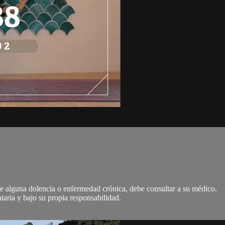
 de alguna dolencia o enfermedad crónica, debe consultar a su médico.
ntaria y bajo su propia responsabilidad.