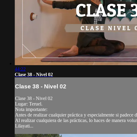
44:22
Clase 38 - Nivel 02
Clase 38 - Nivel 02
Clase 38 - Nivel 02
Lugar: Teruel.
Nota importante:
Antes de realizar cualquier práctica y especialmente si padece
Al realizar cualquiera de las prácticas, lo haces de manera volu
Lilayati...