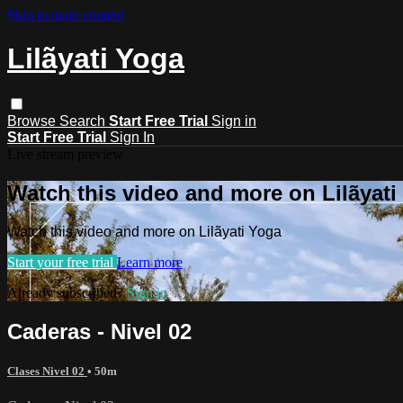
Skip to main content
Lilãyati Yoga
Browse
Search
Start Free Trial
Sign in
Start Free Trial
Sign In
Live stream preview
Watch this video and more on Lilãyati
Watch this video and more on Lilãyati Yoga
Start your free trial
Learn more
Already subscribed?
Sign in
Caderas - Nivel 02
Clases Nivel 02
• 50m