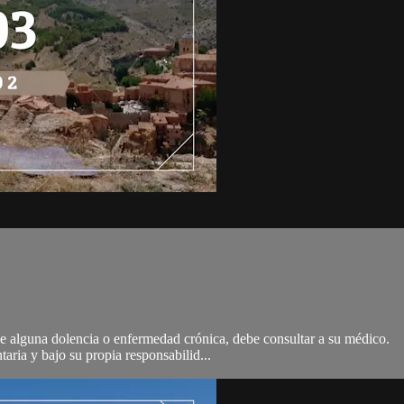
 de alguna dolencia o enfermedad crónica, debe consultar a su médico.
taria y bajo su propia responsabilid...