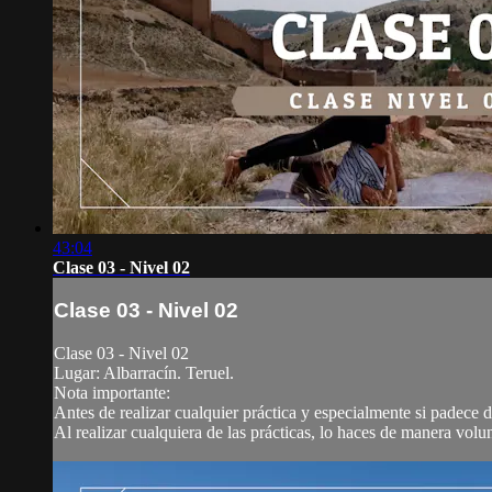
43:04
Clase 03 - Nivel 02
Clase 03 - Nivel 02
Clase 03 - Nivel 02
Lugar: Albarracín. Teruel.
Nota importante:
Antes de realizar cualquier práctica y especialmente si padece
Al realizar cualquiera de las prácticas, lo haces de manera volun