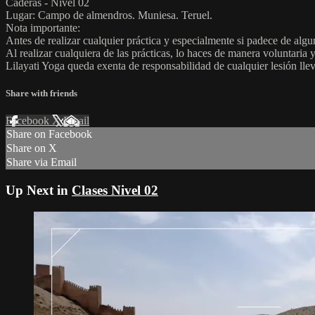
Caderas - Nivel 02
Lugar: Campo de almendros. Muniesa. Teruel.
Nota importante:
Antes de realizar cualquier práctica y especialmente si padece de alg
Al realizar cualquiera de las prácticas, lo haces de manera voluntaria 
Lilayati Yoga queda exenta de responsabilidad de cualquier lesión lle
Share with friends
Facebook
X
Email
Share on Facebook
Share on X
Share via Email
Up Next in
Clases Nivel 02