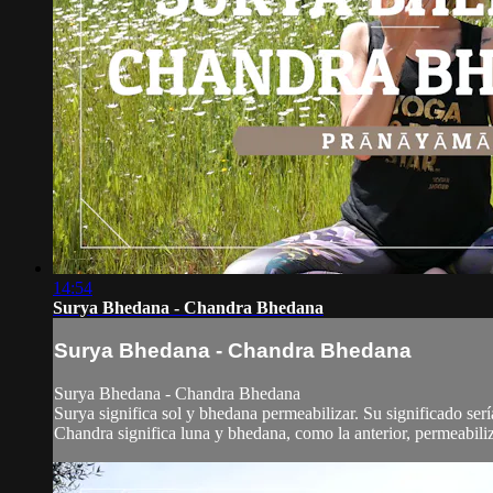
14:54
Surya Bhedana - Chandra Bhedana
Surya Bhedana - Chandra Bhedana
Surya Bhedana - Chandra Bhedana
Surya significa sol y bhedana permeabilizar. Su significado serí
Chandra significa luna y bhedana, como la anterior, permeabilizar