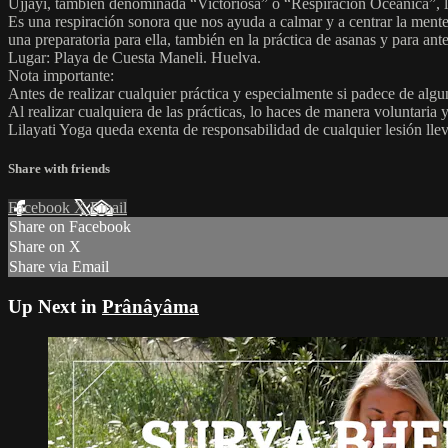
Ujjayi, también denominada “Victoriosa” o “Respiración Oceánica”, lla
Es una respiración sonora que nos ayuda a calmar y a centrar la ment
una preparatoria para ella, también en la práctica de asanas y para ante
Lugar: Playa de Cuesta Maneli. Huelva.
Nota importante:
Antes de realizar cualquier práctica y especialmente si padece de alg
Al realizar cualquiera de las prácticas, lo haces de manera voluntaria 
Lilayati Yoga queda exenta de responsabilidad de cualquier lesión lle
Share with friends
Facebook
X
Email
Share on Facebook
Share on X
Share via Email
Up Next in
Prânâyâma