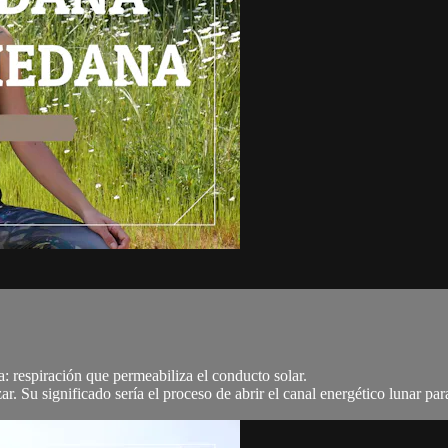
a: respiración que permeabiliza el conducto solar.
. Su significado sería el proceso de abrir el canal energético lunar para