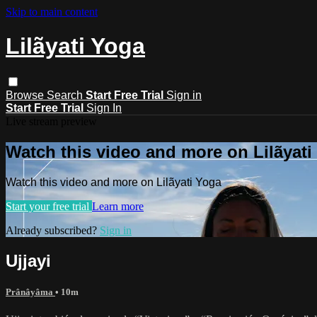
Skip to main content
Lilãyati Yoga
Browse
Search
Start Free Trial
Sign in
Start Free Trial
Sign In
Live stream preview
Watch this video and more on Lilãyati
Watch this video and more on Lilãyati Yoga
Start your free trial
Learn more
Already subscribed?
Sign in
Ujjayi
Prânâyâma
• 10m